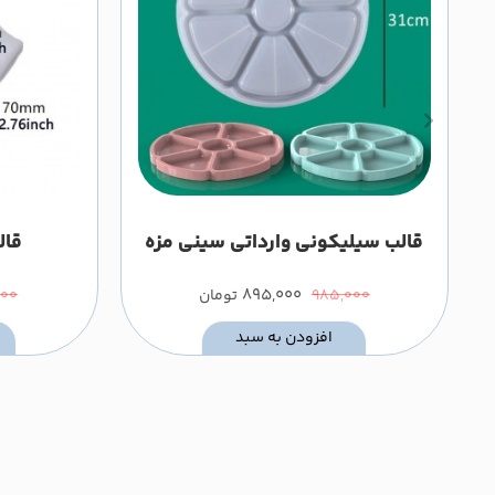
قالب سیلیکونی وارداتی سینی مزه
قال
اردووخوری
895,000
985,000
تومان
000
افزودن به سبد