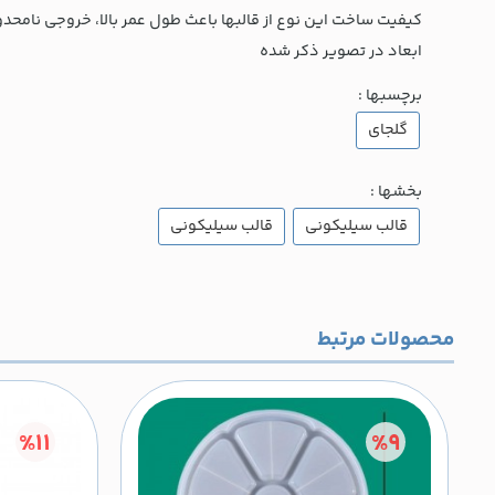
کیفیت ساخت این نوع از قالبها باعث طول عمر بالا، خروجی نامحدو
ابعاد در تصویر ذکر شده
برچسبها :
گلجای
بخشها :
قالب سیلیکونی
قالب سیلیکونی
محصولات مرتبط
%11
%9