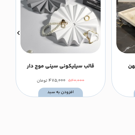
هن
قالب سیلیکونی سینی موج دار
وارداتی
475,000
540,000
تومان
افزودن به سبد