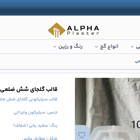
ی
انواع گچ
رنگ و رزین
عی
قالب گلجای شش ضلعی
قالب سیلیکونی گلجای شش ضل
جنس: سیلیکون وارداتی
رنگ: سفید یخی (شفاف)
شکل: مطابق عکس