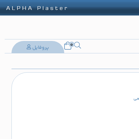
0
پروفایل
عی