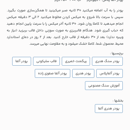
پودر آلفا پلاس : 1 کیلوگرم آب :300 ~250 گرم
پودر را به آب اضافه میکنید 30 ثانیه صبر میکینید تا همگن‌سازی صورت بگیرد.
سپس با سرعت بالا شروع به میکس کردن مخلوط میکنید 2 الی 3 دقیقه میکس
انجام میدهید تا کاملا روان شود. 30 ثانیه آخر میکس را با سرعت پایین انجام دهید
که حباب گیری شود. هنگام قالبریزی به صورت سوزنی داخل قالب بریزید (نیاز به
ویبره ندارد) بعد از 30 دقیقه از قالب خارج کنید. بعد از 2 روز در دمای استاندارد
محیط، محصول شما، کاملا خشک میشود و به مقاومت نهایی میرسد.
برچسبها :
پودر سنگ هنری
پیگمنت خمیری
قالب سلیکونی
پودر آلفا
پودر آلفاپلاس
پودر هنری
پودر آلفا صفوی زاده
آموزش سنگ مصنوعی
بخشها :
پودر هنری آلفا