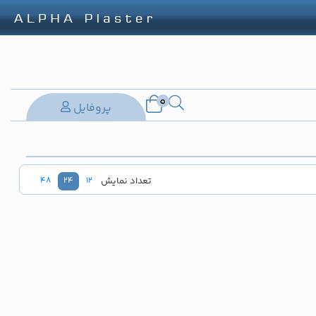
0
پروفایل
تعداد نمایش
48
24
12